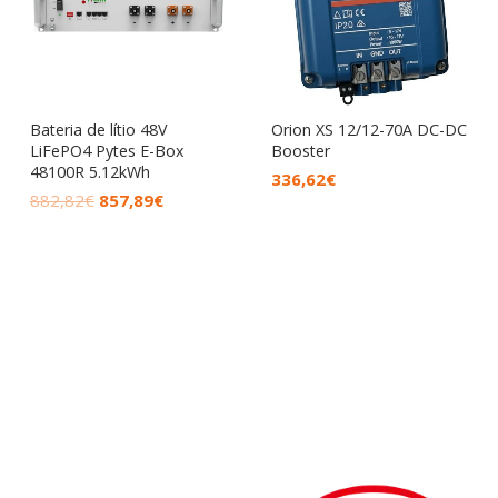
882,82€.
857,89€.
Bateria de lítio 48V
Orion XS 12/12-70A DC-DC
LiFePO4 Pytes E-Box
Booster
48100R 5.12kWh
336,62
€
882,82
€
857,89
€