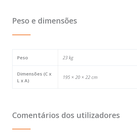
Peso e dimensões
Peso
23 kg
Dimensões (C x
195 × 20 × 22 cm
L x A)
Comentários dos utilizadores