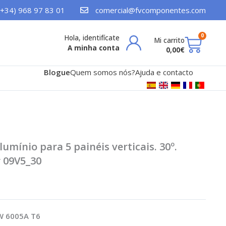
(+34) 968 97 83 01
comercial@fvcomponentes.com
Cart
0
A minha conta
0,00
€
Blogue
Quem somos nós?
Ajuda e contacto
umínio para 5 painéis verticais. 30º.
r 09V5_30
W 6005A T6