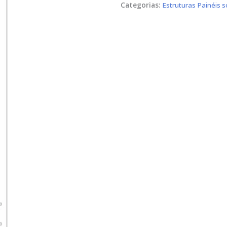
Categorias:
Estruturas Painéis s
Sunfer
09V5_30