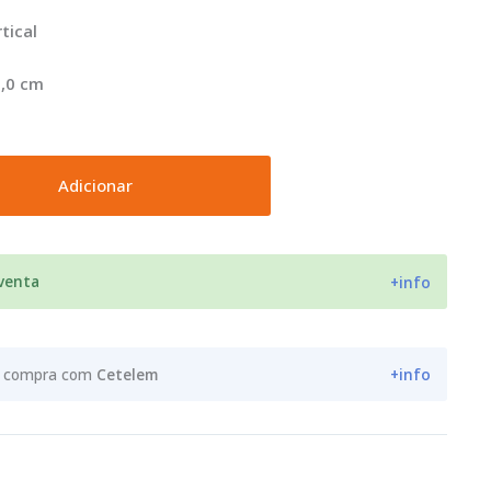
tical
2,0 cm
Adicionar
 venta
+info
ua compra com
Cetelem
+info