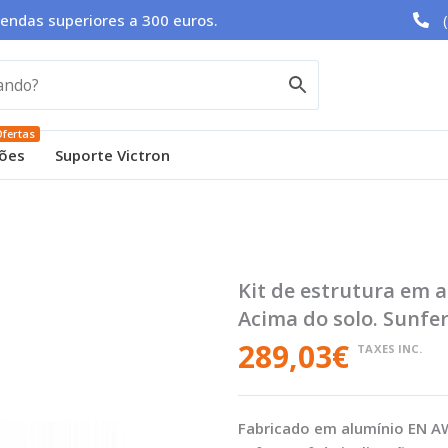
endas superiores a 300 euros.
fertas
ões
Suporte Victron
Kit de estrutura em al
Acima do solo. Sunfe
289,03
€
TAXES INC.
Fabricado em alumínio EN A