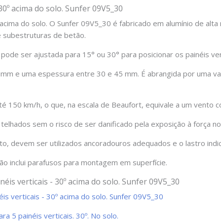
 30º acima do solo. Sunfer 09V5_30
30º acima do solo. O Sunfer 09V5_30 é fabricado em alumínio de a
e subestruturas de betão.
ode ser ajustada para 15° ou 30° para posicionar os painéis ver
m e uma espessura entre 30 e 45 mm. É abrangida por uma vast
 até 150 km/h, o que, na escala de Beaufort, equivale a um vento 
telhados sem o risco de ser danificado pela exposição à força n
to, devem ser utilizados ancoradouros adequados e o lastro indic
ão inclui parafusos para montagem em superfície.
néis verticais - 30º acima do solo. Sunfer 09V5_30
néis verticais - 30º acima do solo. Sunfer 09V5_30
 5 painéis verticais. 30º. No solo.