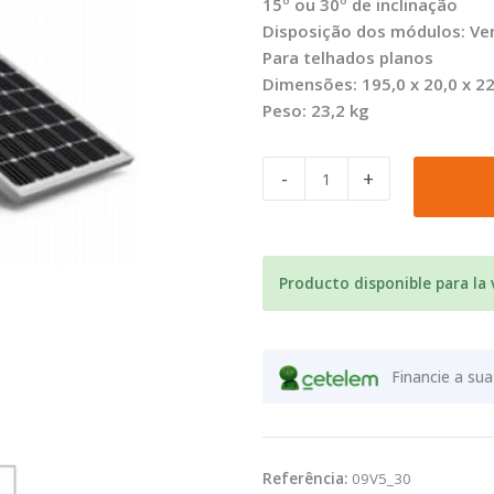
15º ou 30º de inclinação
Disposição dos módulos: Ver
Para telhados planos
Dimensões: 195,0 x 20,0 x 2
Peso: 23,2 kg
Quantidade
-
+
de
Kit
estructura
aluminio
Producto disponible para la
para
5
paneles
Financie a s
en
vertical.
30º.
Sobre
Referência:
09V5_30
suelo.