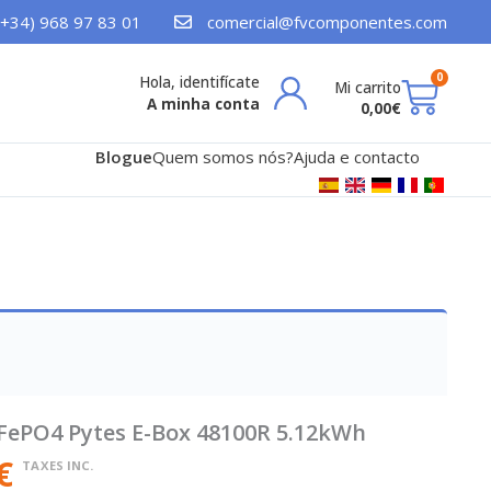
(+34) 968 97 83 01
comercial@fvcomponentes.com
Cart
0
A minha conta
0,00
€
Blogue
Quem somos nós?
Ajuda e contacto
LiFePO4 Pytes E-Box 48100R 5.12kWh
€
TAXES INC.