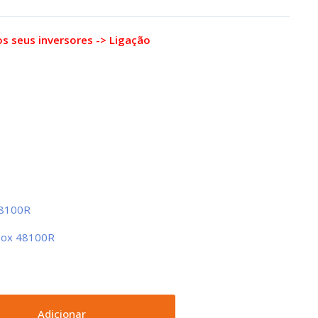
os seus inversores -> Ligação
48100R
-Box 48100R
Adicionar