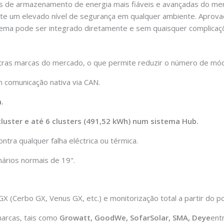
s de armazenamento de energia mais fiáveis e avançadas do me
ante um elevado nível de segurança em qualquer ambiente. Aprov
ema pode ser integrado diretamente e sem quaisquer complicaçõ
tras marcas do mercado, o que permite reduzir o número de módu
 comunicação nativa via CAN.
.
cluster e até 6 clusters (491,52 kWh) num sistema Hub.
ntra qualquer falha eléctrica ou térmica.
ários normais de 19".
X (Cerbo GX, Venus GX, etc.) e monitorização total a partir do po
marcas, tais como
Growatt, GoodWe, SofarSolar, SMA, Deye
ent