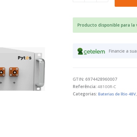
de
litio
48V
LiFePO4
Producto disponible para la
Pytes
E-
Box
Financie a s
48100R
5.12kWh
GTIN: 6974428960007
Referência:
48100R-C
Categorias:
Baterias de lítio 48V