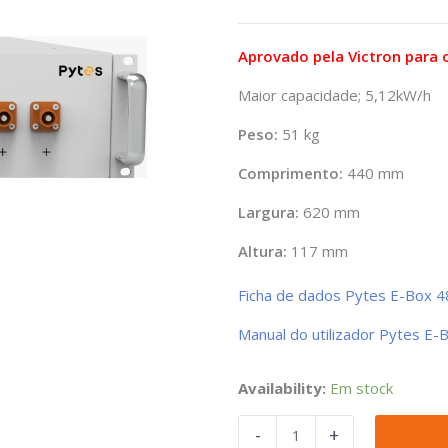
preço
preço
original
atual
era:
é:
Aprovado pela Victron para 
882,82€.
857,89€.
Maior capacidade; 5,12kW/h
Peso:
51 kg
Comprimento:
440 mm
Largura:
620 mm
Altura:
117 mm
Ficha de dados Pytes E-Box 
Manual do utilizador Pytes E
Quantidade
Availability:
Em stock
de
-
+
Bateria