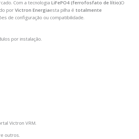
rcado. Com a tecnologia
LiFePO4 (ferrofosfato de lítio)
O
ado por
Victron Energia
esta pilha é
totalmente
es de configuração ou compatibilidade.
los por instalação.
rtal Victron VRM.
re outros.