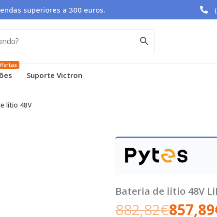
endas superiores a 300 euros.
fertas
ões
Suporte Victron
e lítio 48V
Bateria de lítio 48V 
882,82
€
857,89
O
O