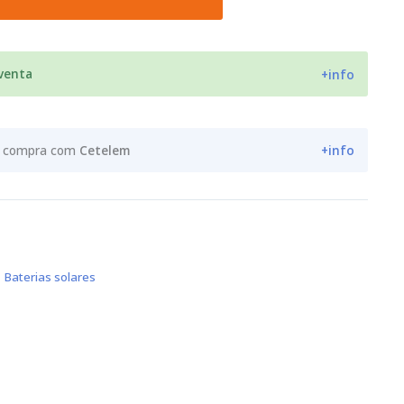
 venta
+info
ua compra com
Cetelem
+info
,
Baterias solares