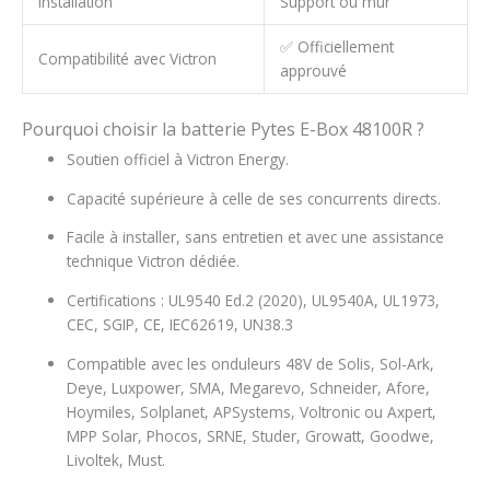
Installation
Support ou mur
✅ Officiellement
Compatibilité avec Victron
approuvé
Pourquoi choisir la batterie Pytes E-Box 48100R ?
Soutien officiel à Victron Energy.
Capacité supérieure à celle de ses concurrents directs.
Facile à installer, sans entretien et avec une assistance
technique Victron dédiée.
Certifications : UL9540 Ed.2 (2020), UL9540A, UL1973,
CEC, SGIP, CE, IEC62619, UN38.3
Compatible avec les onduleurs 48V de Solis, Sol-Ark,
Deye, Luxpower, SMA, Megarevo, Schneider, Afore,
Hoymiles, Solplanet, APSystems, Voltronic ou Axpert,
MPP Solar, Phocos, SRNE, Studer, Growatt, Goodwe,
Livoltek, Must.