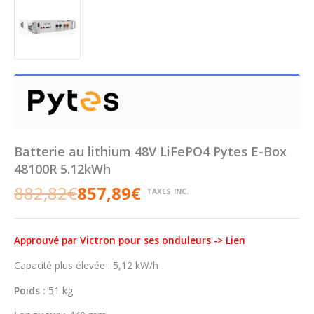
Batterie au lithium 48V LiFePO4 Pytes E-Box
48100R 5.12kWh
882,82
€
857,89
€
Le
Le
TAXES INC.
prix
prix
initial
actuel
était :
est :
Approuvé par Victron pour ses onduleurs -> Lien
882,82€.
857,89€.
Capacité plus élevée : 5,12 kW/h
Poids :
51 kg