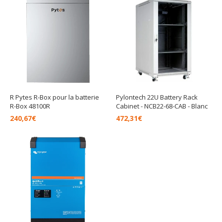
R Pytes R-Box pour la batterie
Pylontech 22U Battery Rack
R-Box 48100R
Cabinet - NCB22-68-CAB - Blanc
240,67
€
472,31
€