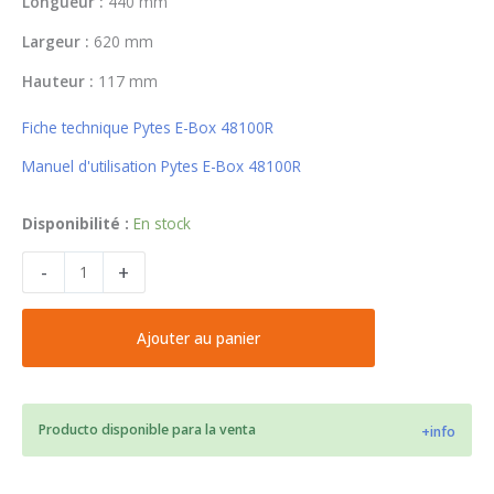
Longueur :
440 mm
Largeur :
620 mm
Hauteur :
117 mm
Fiche technique Pytes E-Box 48100R
Manuel d'utilisation Pytes E-Box 48100R
quantité
Disponibilité :
En stock
de
-
+
Bateria
de
litio
Ajouter au panier
48V
LiFePO4
Pytes
E-
Producto disponible para la venta
+info
Box
48100R
5.12kWh