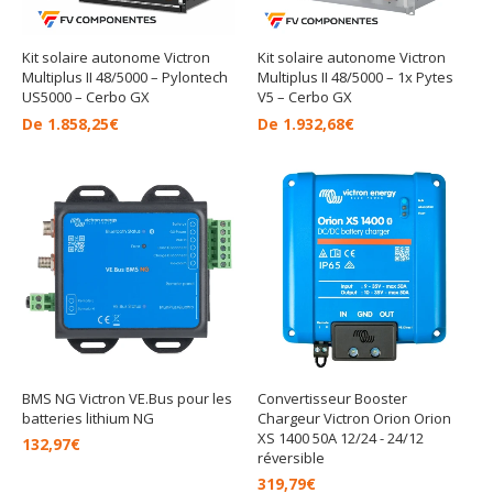
Kit solaire autonome Victron
Kit solaire autonome Victron
Multiplus II 48/5000 – Pylontech
Multiplus II 48/5000 – 1x Pytes
US5000 – Cerbo GX
V5 – Cerbo GX
De
1.858,25
€
De
1.932,68
€
BMS NG Victron VE.Bus pour les
Convertisseur Booster
batteries lithium NG
Chargeur Victron Orion Orion
XS 1400 50A 12/24 - 24/12
132,97
€
réversible
319,79
€