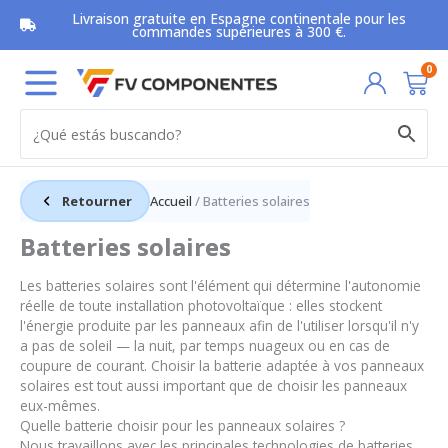
Aller
Livraison gratuite en Espagne continentale pour les
au
commandes supérieures à 300 €.
contenu
Car
0
Retourner
Accueil
/ Batteries solaires
Batteries solaires
Les batteries solaires sont l'élément qui détermine l'autonomie
réelle de toute installation photovoltaïque : elles stockent
l'énergie produite par les panneaux afin de l'utiliser lorsqu'il n'y
a pas de soleil — la nuit, par temps nuageux ou en cas de
coupure de courant. Choisir la batterie adaptée à vos panneaux
solaires est tout aussi important que de choisir les panneaux
eux-mêmes.
Quelle batterie choisir pour les panneaux solaires ?
Nous travaillons avec les principales technologies de batteries