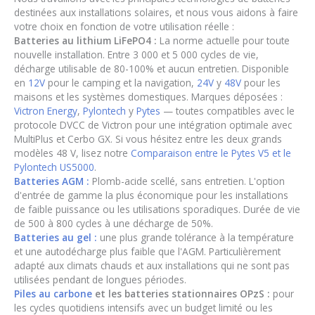
destinées aux installations solaires, et nous vous aidons à faire
votre choix en fonction de votre utilisation réelle :
Batteries au lithium LiFePO4 :
La norme actuelle pour toute
nouvelle installation. Entre 3 000 et 5 000 cycles de vie,
décharge utilisable de 80-100% et aucun entretien. Disponible
en
12V
pour le camping et la navigation,
24V
y
48V
pour les
maisons et les systèmes domestiques. Marques déposées :
Victron Energy
,
Pylontech
y
Pytes
— toutes compatibles avec le
protocole DVCC de Victron pour une intégration optimale avec
MultiPlus et Cerbo GX. Si vous hésitez entre les deux grands
modèles 48 V, lisez notre
Comparaison entre le Pytes V5 et le
Pylontech US5000
.
Batteries AGM :
Plomb-acide scellé, sans entretien. L'option
d'entrée de gamme la plus économique pour les installations
de faible puissance ou les utilisations sporadiques. Durée de vie
de 500 à 800 cycles à une décharge de 50%.
Batteries au gel :
une plus grande tolérance à la température
et une autodécharge plus faible que l'AGM. Particulièrement
adapté aux climats chauds et aux installations qui ne sont pas
utilisées pendant de longues périodes.
Piles au carbone
et les batteries stationnaires OPzS :
pour
les cycles quotidiens intensifs avec un budget limité ou les