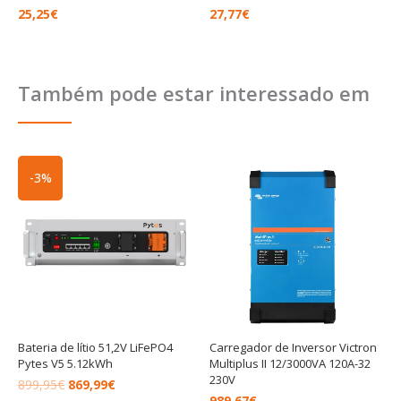
25,25
€
27,77
€
Também pode estar interessado em
O
O
-3%
preço
preço
original
atual
era:
é:
899,95€.
869,99€.
Bateria de lítio 51,2V LiFePO4
Carregador de Inversor Victron
Pytes V5 5.12kWh
Multiplus II 12/3000VA 120A-32
230V
899,95
€
869,99
€
989,67
€