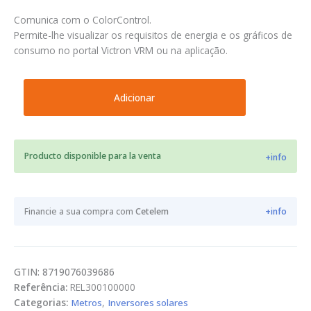
Comunica com o ColorControl.
Permite-lhe visualizar os requisitos de energia e os gráficos de
consumo no portal Victron VRM ou na aplicação.
Quantidade
Adicionar
de
Medidor
de
energía
Producto disponible para la venta
+info
Victron
ET112
Carlo
Gavacci
Financie a sua compra com
Cetelem
+info
GTIN: 8719076039686
Referência:
REL300100000
Categorias:
Metros
,
Inversores solares