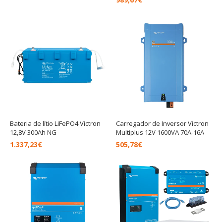
Bateria de lítio LiFePO4 Victron
Carregador de Inversor Victron
12,8V 300Ah NG
Multiplus 12V 1600VA 70A-16A
1.337,23
€
505,78
€