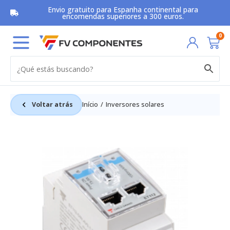
Skip
Envio gratuito para Espanha continental para
to
encomendas superiores a 300 euros.
content
Car
0
Voltar atrás
Início
Inversores solares