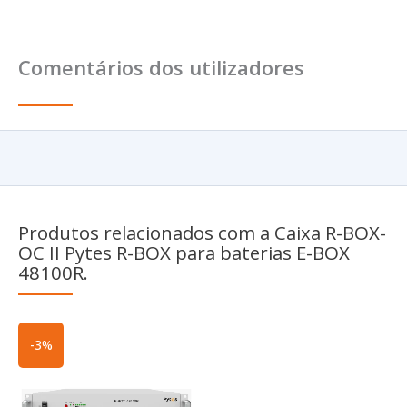
Comentários dos utilizadores
Produtos relacionados com a Caixa R-BOX-
OC II Pytes R-BOX para baterias E-BOX
48100R.
O
O
-3%
preço
preço
original
atual
era:
é:
882,82€.
857,89€.