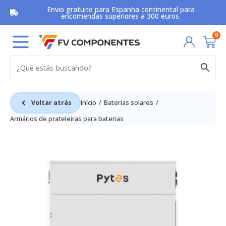
Skip
Envio gratuito para Espanha continental para
to
encomendas superiores a 300 euros.
content
Car
0
Voltar atrás
Início
Baterias solares
Armários de prateleiras para baterias