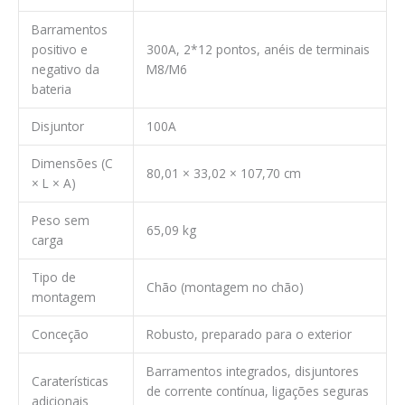
Barramentos
positivo e
300A, 2*12 pontos, anéis de terminais
negativo da
M8/M6
bateria
Disjuntor
100A
Dimensões (C
80,01 × 33,02 × 107,70 cm
× L × A)
Peso sem
65,09 kg
carga
Tipo de
Chão (montagem no chão)
montagem
Conceção
Robusto, preparado para o exterior
Barramentos integrados, disjuntores
Caraterísticas
de corrente contínua, ligações seguras
adicionais