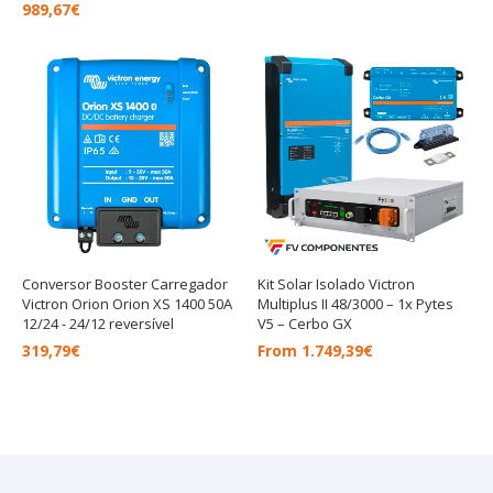
989,67
€
Conversor Booster Carregador
Kit Solar Isolado Victron
Victron Orion Orion XS 1400 50A
Multiplus II 48/3000 – 1x Pytes
12/24 - 24/12 reversível
V5 – Cerbo GX
319,79
€
From
1.749,39
€