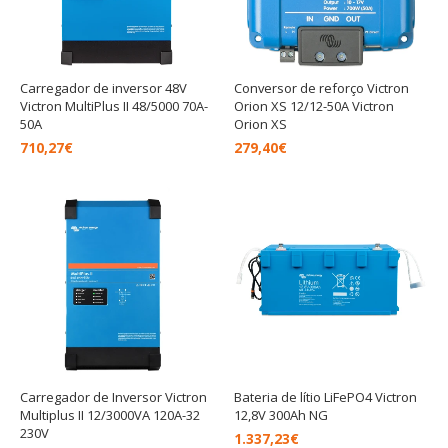
Carregador de inversor 48V
Conversor de reforço Victron
Victron MultiPlus II 48/5000 70A-
Orion XS 12/12-50A Victron
50A
Orion XS
710,27
€
279,40
€
Carregador de Inversor Victron
Bateria de lítio LiFePO4 Victron
Multiplus II 12/3000VA 120A-32
12,8V 300Ah NG
230V
1.337,23
€