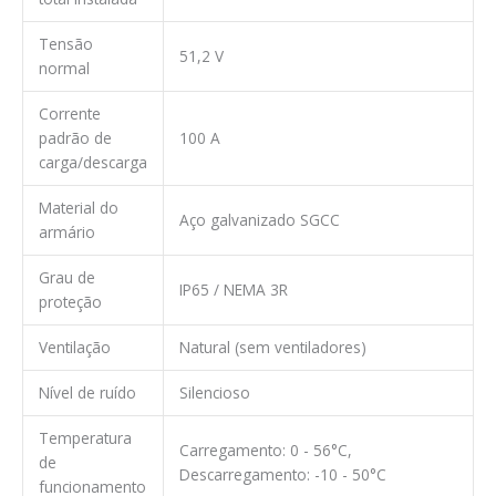
Tensão
51,2 V
normal
Corrente
padrão de
100 A
carga/descarga
Material do
Aço galvanizado SGCC
armário
Grau de
IP65 / NEMA 3R
proteção
Ventilação
Natural (sem ventiladores)
Nível de ruído
Silencioso
Temperatura
Carregamento: 0 - 56°C,
de
Descarregamento: -10 - 50°C
funcionamento