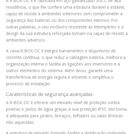
A R-BOX-OC II é fabricada em aço galvanizado SGCC de alta
resistência, o que lhe confere uma estrutura durável e estável,
capaz de resistir a ambientes exteriores sem comprometer a
segurança das baterias ou dos componentes internos. Por
outras palavras, o seu invólucro resistente às intempéries e o
design da sua estrutura reforçada tornam-na capaz de resistir a
ambientes adversos.
A caixa R-BOX-OC II integra barramentos e disjuntores de
corrente contínua, o que reduz a cablagem externa, melhora a
organização interna e facilita as ligações aos inversores e a
outros elementos do sistema. Além disso, garante uma
transferência de energia segura e eficiente e simplifica o
processo de instalação.
Caraterísticas de segurança avançadas
A R-BOX-OC II oferece um elevado nível de proteção contra
poeiras e jactos de água graças à sua proteção IP55. Isto torna-
a adequada para jardins, terraços, telhados ou salas técnicas
não aquecidas.
A estrutura de elevado formato facilita a distribuição ordenada