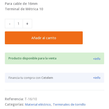
Para cable de 16mm
Terminal de Métrica 10
Terminal
-
+
de
tornillo
para
Añadir al carrito
cable
16mm
M10
Producto disponible para la venta
-
+info
T-
16/10
cantidad
Financia tu compra con
Cetelem
+info
Referencia:
T-16/10
Categorías:
Material eléctrico
,
Terminales de tornillo