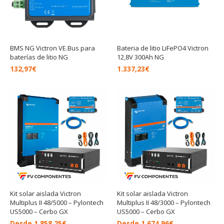
BMS NG Victron VE.Bus para
Bateria de litio LiFePO4 Victron
baterías de litio NG
12,8V 300Ah NG
132,97
€
1.337,23
€
Kit solar aislada Victron
Kit solar aislada Victron
Multiplus II 48/5000 – Pylontech
Multiplus II 48/3000 – Pylontech
US5000 – Cerbo GX
US5000 – Cerbo GX
Desde
1.858,25
€
Desde
1.674,96
€