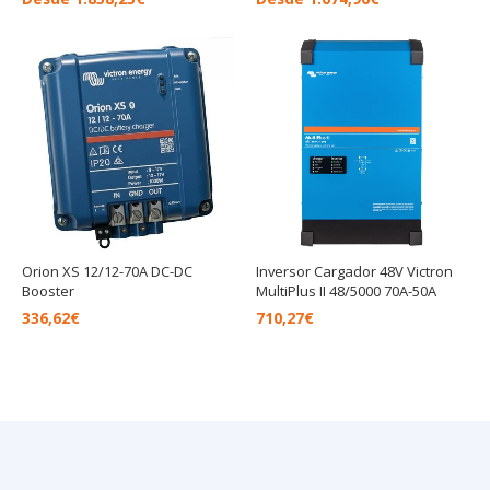
Orion XS 12/12-70A DC-DC
Inversor Cargador 48V Victron
Booster
MultiPlus II 48/5000 70A-50A
336,62
€
710,27
€