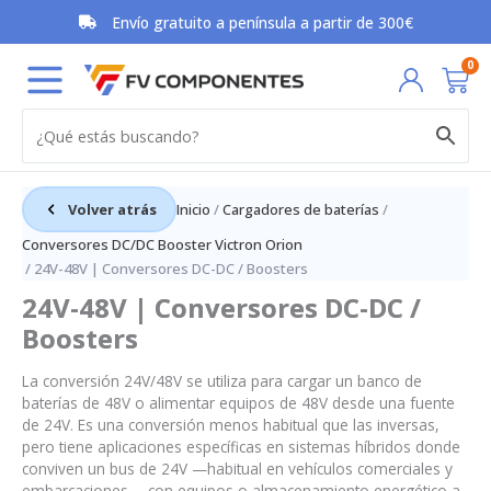
Ir
Envío gratuito a península a partir de 300€
al
contenido
Car
0
Volver atrás
Inicio
/
Cargadores de baterías
/
Conversores DC/DC Booster Victron Orion
/ 24V-48V | Conversores DC-DC / Boosters
24V-48V | Conversores DC-DC /
Boosters
La conversión 24V/48V se utiliza para cargar un banco de
baterías de 48V o alimentar equipos de 48V desde una fuente
de 24V. Es una conversión menos habitual que las inversas,
pero tiene aplicaciones específicas en sistemas híbridos donde
conviven un bus de 24V —habitual en vehículos comerciales y
embarcaciones— con equipos o almacenamiento energético a