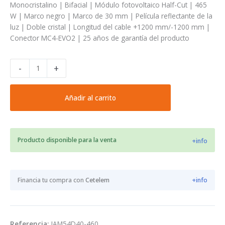
Monocristalino | Bifacial | Módulo fotovoltaico Half-Cut | 465
W | Marco negro | Marco de 30 mm | Película reflectante de la
luz | Doble cristal | Longitud del cable +1200 mm/-1200 mm |
Conector MC4-EVO2 | 25 años de garantía del producto
Placa
-
+
solar
JA
465W
Añadir al carrito
JAM54D40/LB
cantidad
Producto disponible para la venta
+info
Financia tu compra con
Cetelem
+info
Referencia:
JAM54D40-460