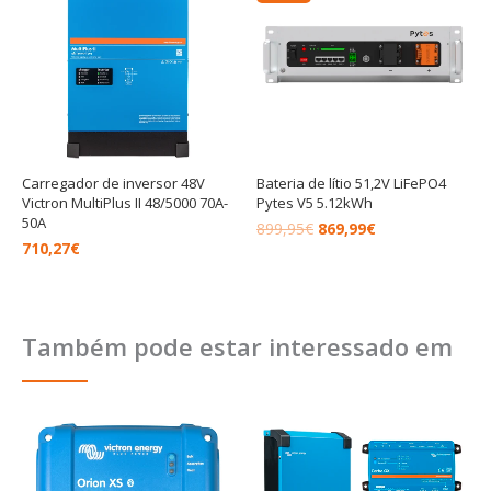
era:
é:
899,95€.
869,99€.
Carregador de inversor 48V
Bateria de lítio 51,2V LiFePO4
Victron MultiPlus II 48/5000 70A-
Pytes V5 5.12kWh
50A
899,95
€
869,99
€
710,27
€
Também pode estar interessado em