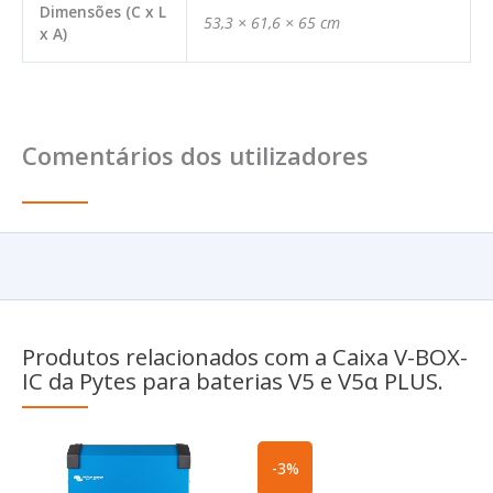
Dimensões (C x L
53,3 × 61,6 × 65 cm
x A)
Comentários dos utilizadores
Produtos relacionados com a Caixa V-BOX-
IC da Pytes para baterias V5 e V5α PLUS.
O
O
-3%
preço
preço
original
atual