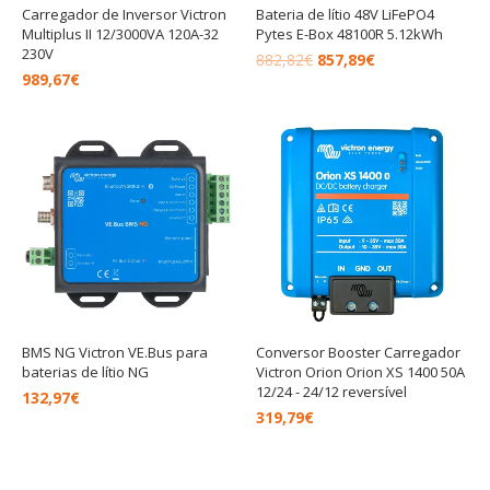
Carregador de Inversor Victron
Bateria de lítio 48V LiFePO4
Multiplus II 12/3000VA 120A-32
Pytes E-Box 48100R 5.12kWh
230V
882,82
€
857,89
€
989,67
€
BMS NG Victron VE.Bus para
Conversor Booster Carregador
baterias de lítio NG
Victron Orion Orion XS 1400 50A
12/24 - 24/12 reversível
132,97
€
319,79
€