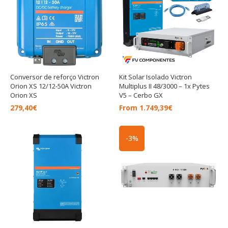
Conversor de reforço Victron
Kit Solar Isolado Victron
Orion XS 12/12-50A Victron
Multiplus II 48/3000 – 1x Pytes
Orion XS
V5 – Cerbo GX
279,40
€
From
1.749,39
€
O
O
-3%
preço
preço
original
atual
era:
é:
882,82€.
857,89€.