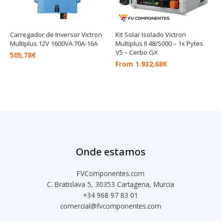
Carregador de Inversor Victron
Kit Solar Isolado Victron
Multiplus 12V 1600VA 70A-16A
Multiplus II 48/5000 – 1x Pytes
V5 – Cerbo GX
505,78
€
From
1.932,68
€
Onde estamos
FVComponentes.com
C. Bratislava 5, 30353 Cartagena, Murcia
+34 968 97 83 01
comercial@fvcomponentes.com