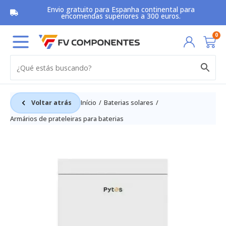
Skip
Envio gratuito para Espanha continental para
to
encomendas superiores a 300 euros.
content
Car
0
Voltar atrás
Início
Baterias solares
Armários de prateleiras para baterias