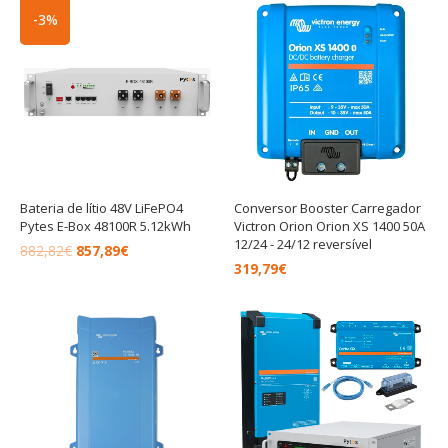
O
O
-3%
preço
preço
original
atual
era:
é:
882,82€.
857,89€.
Bateria de lítio 48V LiFePO4
Conversor Booster Carregador
Pytes E-Box 48100R 5.12kWh
Victron Orion Orion XS 1400 50A
12/24 - 24/12 reversível
882,82
€
857,89
€
319,79
€