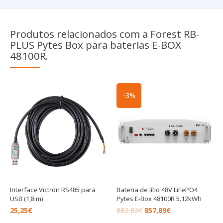
Produtos relacionados com a Forest RB-
PLUS Pytes Box para baterias E-BOX
48100R.
O
O
-3%
preço
preço
original
atual
era:
é:
882,82€.
857,89€.
Interface Victron RS485 para
Bateria de lítio 48V LiFePO4
USB (1,8 m)
Pytes E-Box 48100R 5.12kWh
25,25
€
882,82
€
857,89
€