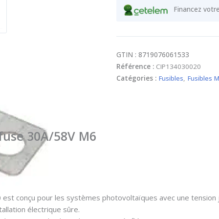
Financez votr
GTIN : 8719076061533
Référence :
CIP134030020
Catégories :
Fusibles
,
Fusibles M
I-fuse 30A/58V M6
 est conçu pour les systèmes photovoltaïques avec une tension 
tallation électrique sûre.