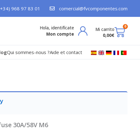
(+34) 968 97 83 01
comercial@fvcomponentes.com
Pani
0
Mon compte
0,00
€
log
Qui sommes-nous ?
Aide et contact
-fuse 30A/58V M6