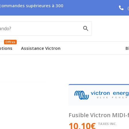
es commandes supérieures à 300
Offres
tions
Assistance Victron
B
Fusible Victron MIDI
10,10
€
TAXES INC.