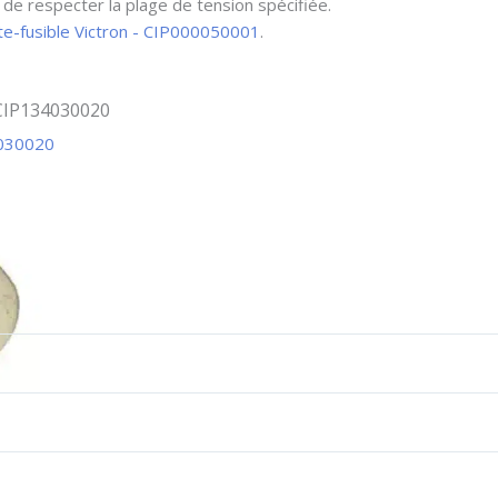
 de respecter la plage de tension spécifiée.
te-fusible Victron - CIP000050001
.
 CIP134030020
4030020