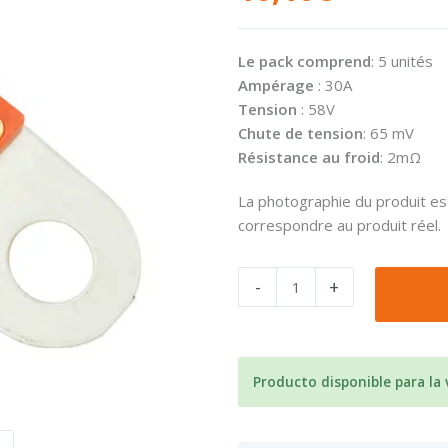
Le pack comprend
: 5 unités
Ampérage
: 30A
Tension
: 58V
Chute de tension
: 65 mV
Résistance au froid
: 2mΩ
La photographie du produit est
correspondre au produit réel.
quantité
-
+
de
Fusible
Victron
MIDI-
Producto disponible para la
fuse
30A/58V
M6