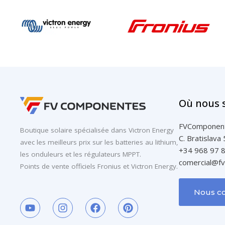
Où nous
FVComponen
Boutique solaire spécialisée dans Victron Energy
C. Bratislava
avec les meilleurs prix sur les batteries au lithium,
+34 968 97 
les onduleurs et les régulateurs MPPT.
comercial@f
Points de vente officiels Fronius et Victron Energy.
Nous co
Y
I
F
P
o
n
a
i
u
s
c
n