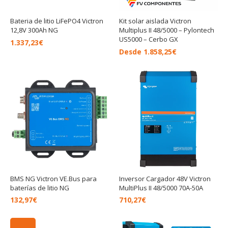
Bateria de litio LiFePO4 Victron
Kit solar aislada Victron
12,8V 300Ah NG
Multiplus II 48/5000 – Pylontech
US5000 – Cerbo GX
1.337,23
€
Desde
1.858,25
€
BMS NG Victron VE.Bus para
Inversor Cargador 48V Victron
baterías de litio NG
MultiPlus II 48/5000 70A-50A
132,97
€
710,27
€
El
El