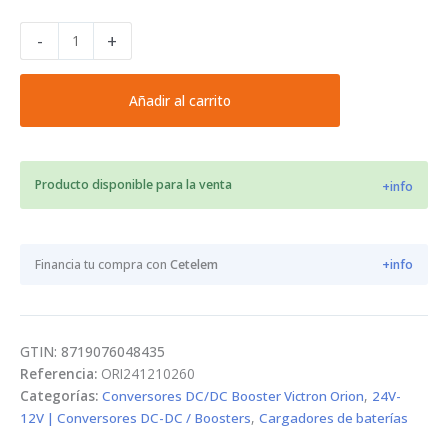
Convertidor
-
+
Orion
Victron
24/12-
Añadir al carrito
10
IP67
cantidad
Producto disponible para la venta
+info
Financia tu compra con
Cetelem
+info
GTIN: 8719076048435
Referencia:
ORI241210260
Categorías:
Conversores DC/DC Booster Victron Orion
,
24V-
12V | Conversores DC-DC / Boosters
,
Cargadores de baterías