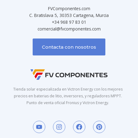
FVComponentes.com
C. Bratislava 5, 30353 Cartagena, Murcia
+34 968 97 83 01
comercial@fvcomponentes.com
Contacta con nosotros
Tienda solar especializada en Victron Energy con los mejores
precios en baterias de litio, inversores, y reguladores MPPT.
Punto de venta oficial Fronius y Victron Energy.
Y
I
F
P
o
n
a
i
u
s
c
n