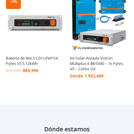
-3%
precio
precio
original
actual
era:
es:
899,95€.
869,99€.
Batería de litio 51,2V LiFePO4
Kit Solar Aislada Victron
Pytes V5 5.12kWh
Multiplus II 48/5000 – 1x Pytes
V5 – Cerbo GX
899,95
€
869,99
€
Desde
1.932,68
€
Dónde estamos