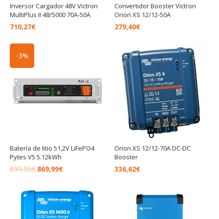
Inversor Cargador 48V Victron
Convertidor Booster Victron
MultiPlus II 48/5000 70A-50A
Orion XS 12/12-50A
710,27
€
279,40
€
El
El
-3%
precio
precio
original
actual
era:
es:
899,95€.
869,99€.
Batería de litio 51,2V LiFePO4
Orion XS 12/12-70A DC-DC
Pytes V5 5.12kWh
Booster
899,95
€
869,99
€
336,62
€