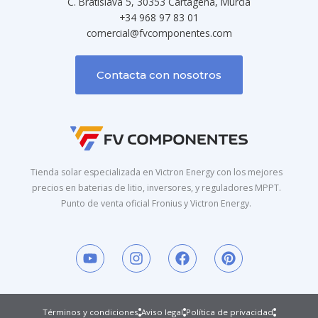
C. Bratislava 5, 30353 Cartagena, Murcia
+34 968 97 83 01
comercial@fvcomponentes.com
Contacta con nosotros
Tienda solar especializada en Victron Energy con los mejores
precios en baterias de litio, inversores, y reguladores MPPT.
Punto de venta oficial Fronius y Victron Energy.
Y
I
F
P
o
n
a
i
u
s
c
n
t
t
e
t
u
a
b
e
Términos y condiciones
Aviso legal
Política de privacidad