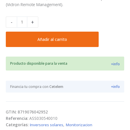
(Victron Remote Management).
Módulo
-
+
Victron
VE.Direct
LoRaWAN
Añadir al carrito
US902-
928
cantidad
Producto disponible para la venta
+info
Financia tu compra con
Cetelem
+info
GTIN: 8719076042952
Referencia:
ASS030540010
Categorías:
Inversores solares
,
Monitorizacion