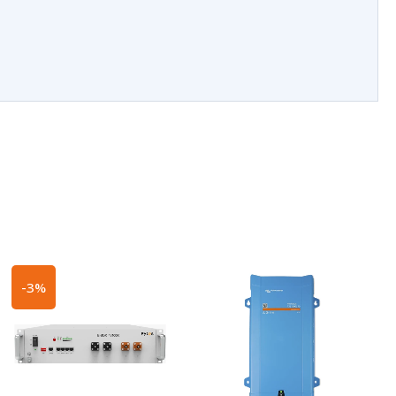
Ursprünglicher
Aktueller
-3%
Preis
Preis
war:
ist:
882,82€
857,89€.