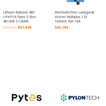
Lithium-Batterie 48V
Wechselrichter-Ladegerät
LiFePO4 Pytes E-Box
Victron Multiplus 12V
48100R 5.12kWh
1600VA 70A-16A
882,82
€
857,89
€
505,78
€