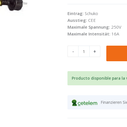
Eintrag:
Schuko
Ausstieg:
CEE
Maximale Spannung:
250V
Maximale Intensität:
16A
Adaptador
-
+
de
corriente
Victron
16A/250V
Producto disponible para la
Schuko/CEE
Menge
Finanzieren Si