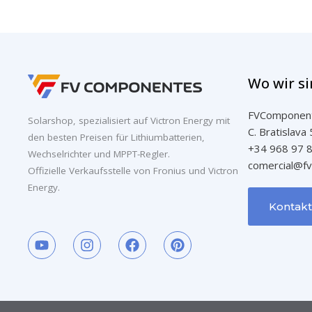
Wo wir s
FVComponen
Solarshop, spezialisiert auf Victron Energy mit
C. Bratislava
den besten Preisen für Lithiumbatterien,
+34 968 97 
Wechselrichter und MPPT-Regler.
comercial@f
Offizielle Verkaufsstelle von Fronius und Victron
Energy.
Kontakt
Y
I
F
P
o
n
a
i
u
s
c
n
t
t
e
t
u
a
b
e
b
g
o
r