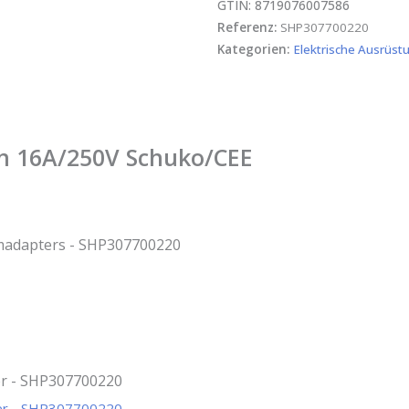
GTIN: 8719076007586
Referenz:
SHP307700220
Kategorien:
Elektrische Ausrüst
on 16A/250V Schuko/CEE
omadapters - SHP307700220
er - SHP307700220
ter - SHP307700220