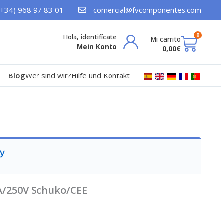
(+34) 968 97 83 01
comercial@fvcomponentes.com
War
0
Mein Konto
0,00
€
Blog
Wer sind wir?
Hilfe und Kontakt
A/250V Schuko/CEE