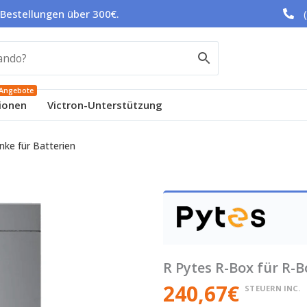
 Bestellungen über 300€.
Angebote
ionen
Victron-Unterstützung
nke für Batterien
R Pytes R-Box für R-
240,67
€
STEUERN INC.