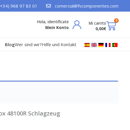
(+34) 968 97 83 01
comercial@fvcomponentes.com
War
0
Mein Konto
0,00
€
Blog
Wer sind wir?
Hilfe und Kontakt
Box 48100R Schlagzeug