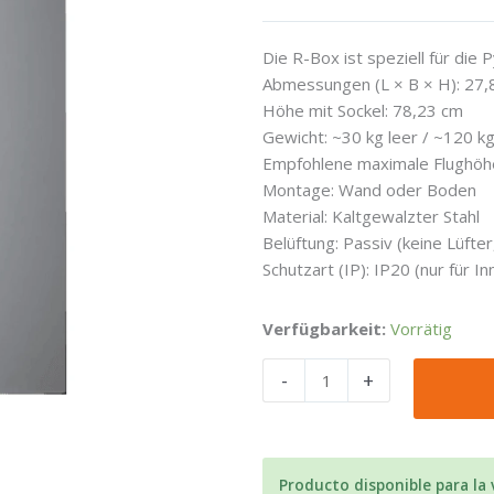
Die R-Box ist speziell für die
Abmessungen (L × B × H): 27,
Höhe mit Sockel: 78,23 cm
Gewicht: ~30 kg leer / ~120 kg
Empfohlene maximale Flughöh
Montage: Wand oder Boden
Material: Kaltgewalzter Stahl
Belüftung: Passiv (keine Lüfter
Schutzart (IP): IP20 (nur für 
Caja
Verfügbarkeit:
Vorrätig
R
-
+
Pytes
para
batería
R-
Box
Producto disponible para la