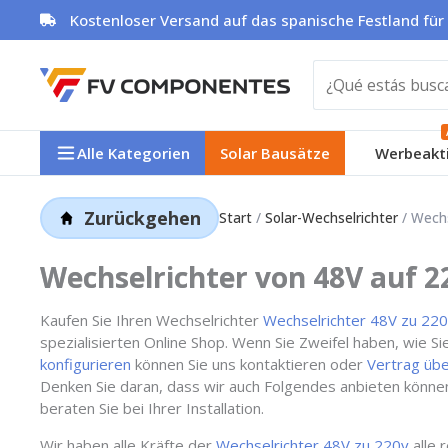
Zum
Kostenloser Versand auf das spanische Festland für
Inhalt
springen
Alle Kategorien
Solar Bausätze
Werbeakt
Zurückgehen
Start
/
Solar-Wechselrichter
/ Wechs
Wechselrichter von 48V auf 2
Kaufen Sie Ihren Wechselrichter
Wechselrichter 48V zu 22
spezialisierten Online Shop. Wenn Sie Zweifel haben, wie S
konfigurieren
können Sie uns kontaktieren oder
Vertrag übe
Denken Sie daran, dass wir auch Folgendes anbieten könn
beraten Sie bei Ihrer Installation.
Wir haben alle Kräfte der
Wechselrichter 48V zu 220v
alle 