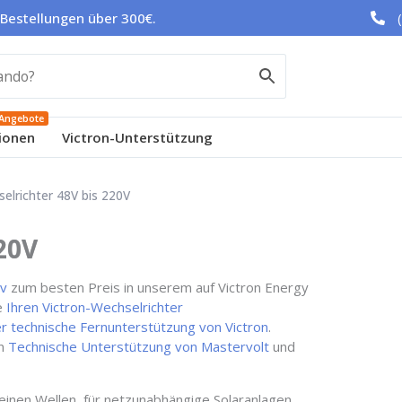
 Bestellungen über 300€.
Angebote
ionen
Victron-Unterstützung
elrichter 48V bis 220V
20V
0v
zum besten Preis in unserem auf Victron Energy
ie
Ihren Victron-Wechselrichter
r technische Fernunterstützung von Victron
.
en
Technische Unterstützung von Mastervolt
und
reinen Wellen, für netzunabhängige Solaranlagen,