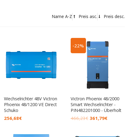
Name A-Z
Preis asc.
Preis desc.
Ursprünglicher
Aktueller
-22%
Preis
Preis
war:
ist:
466,23€
361,79€.
Wechselrichter 48V Victron
Victron Phoenix 48/2000
Phoenix 48/1200 VE Direct
Smart Wechselrichter -
Schuko
PIN482201000 - Überholt
256,68
€
466,23
€
361,79
€