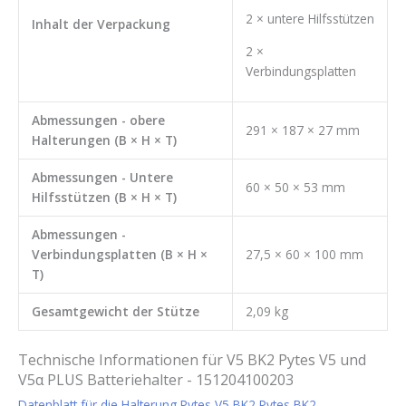
2 × untere Hilfsstützen
Inhalt der Verpackung
2 ×
Verbindungsplatten
Abmessungen - obere
291 × 187 × 27 mm
Halterungen (B × H × T)
Abmessungen - Untere
60 × 50 × 53 mm
Hilfsstützen (B × H × T)
Abmessungen -
Verbindungsplatten (B × H ×
27,5 × 60 × 100 mm
T)
Gesamtgewicht der Stütze
2,09 kg
Technische Informationen für V5 BK2 Pytes V5 und
V5α PLUS Batteriehalter - 151204100203
Datenblatt für die Halterung Pytes V5 BK2 Pytes BK2