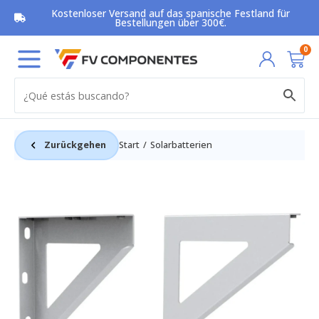
Zum
Kostenloser Versand auf das spanische Festland für
Inhalt
Bestellungen über 300€.
springen
Wa
0
Zurückgehen
Start
Solarbatterien