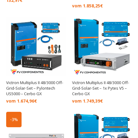
132,97
€
vom
1.858,25
€
Victron Multiplus II 48/3000 Off-
Victron Multiplus II 48/3000 Off-
Grid-Solar-Set – Pylontech
Grid-Solar-Set – 1x Pytes V5 –
US5000 – Cerbo GX
Cerbo GX
vom
1.674,96
€
vom
1.749,39
€
Ursprünglicher
Aktueller
-3%
Preis
Preis
war:
ist:
899,95€
869,99€.