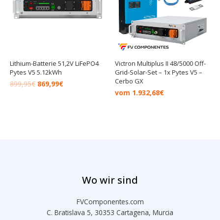
Lithium-Batterie 51,2V LiFePO4
Victron Multiplus II 48/5000 Off-
Pytes V5 5.12kWh
Grid-Solar-Set – 1x Pytes V5 –
Cerbo GX
899,95
€
869,99
€
vom
1.932,68
€
Wo wir sind
FVComponentes.com
C. Bratislava 5, 30353 Cartagena, Murcia