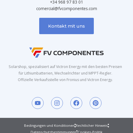
+34 968 97 83 01
comercial@fvcomponentes.com
Kontakt mit uns
Solarshop, spezialisiert auf Victron Energy mit den besten Preisen
für Lithiumbatterien, Wechselrichter und MPPT-Regler.
Offizielle Verkaufsstelle von Fronius und Victron Energy.
Y
I
F
P
o
n
a
i
u
s
c
n
t
t
e
t
u
a
b
e
Bedingungen und Konditionen
Rechtlicher Hinweis
b
g
o
r
Datenschutzbestimmungen
Cookies-Politik